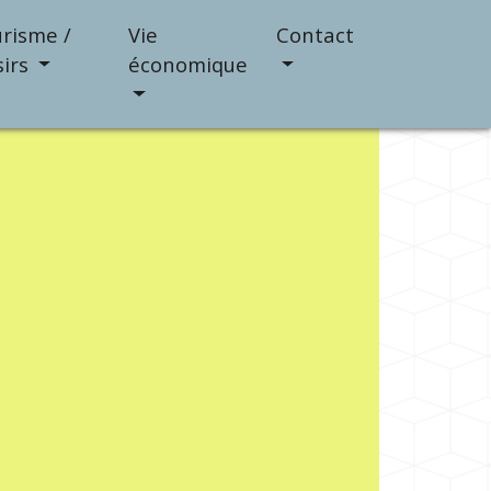
risme /
Vie
Contact
sirs
économique