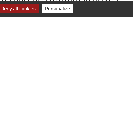
Deny all cookies
Personalize
Jumelages
Jumelage avec Bulgan (Mongolie)