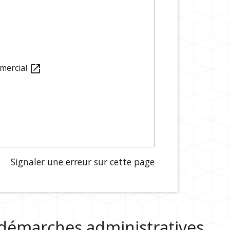
mmercial
open_in_new
Signaler une erreur sur cette page
s démarches administratives