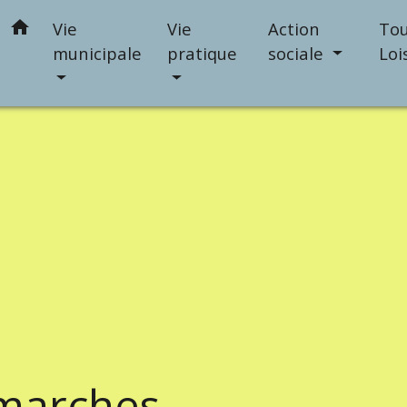
home
Vie
Vie
Action
Tou
municipale
pratique
sociale
Loi
marches