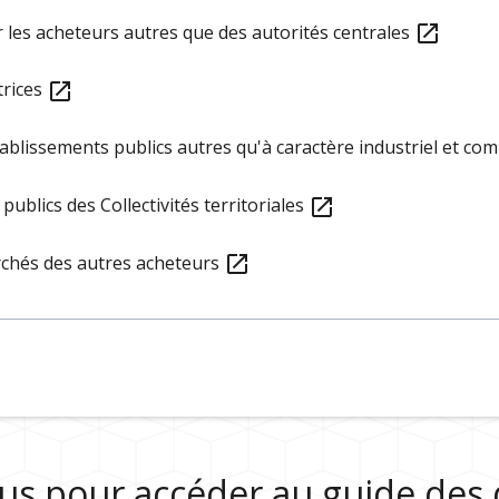
 les acheteurs autres que des autorités centrales
open_in_new
trices
open_in_new
tablissements publics autres qu'à caractère industriel et co
publics des Collectivités territoriales
open_in_new
archés des autres acheteurs
open_in_new
sous pour accéder au guide de