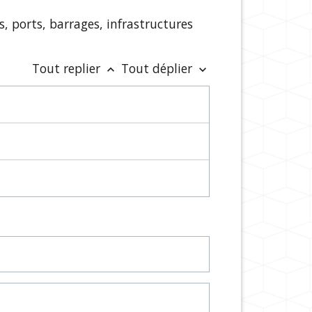
s, ports, barrages, infrastructures
Tout replier
Tout déplier
keyboard_arrow_up
keyboard_arrow_down