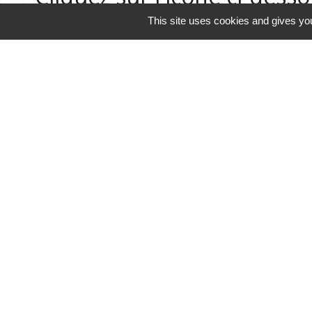
This site uses cookies and gives you
Guide des démarches
Contacts
Commune de Rubrouck
146, contour de l'Eglise
59285 Rubrouck - FRANCE
+33 3 28 43 03 83