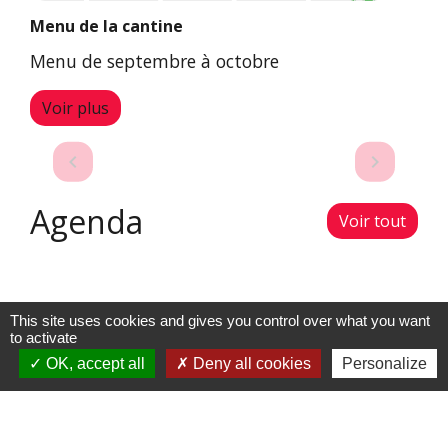
Distributeur de pains
Le mardi 26 mars, le nouveau distributeur
de pain sera opérationnel sous le porche
de la cantine.
Voir plus
Previous
Next
chevron_left
chevron_right
Agenda
Voir tout
This site uses cookies and gives you control over what you want
to activate
OK, accept all
Deny all cookies
Personalize
Actualités
Voir tout