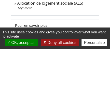
Allocation de logement sociale (ALS)
Logement
Pour en savoir plus
This site uses cookies and gives you control over what you want
to activate
Éléments de calcul des aides personnelles
OK, accept all
Deny all cookies
Personalize
au logement
open_in_new
Ministère chargé du logement
Aide au logement - Version "facile à lire et à
comprendre"
open_in_new
Caisse nationale de solidarité pour l'autonomie (CNSA)
Signaler une erreur sur cette page