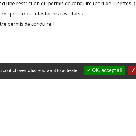
'une restriction du permis de conduire (port de lunettes...)
e : peut-on contester les résultats ?
re permis de conduire ?
 control over what you want to activate
OK, accept all
sous pour accéder au guide de