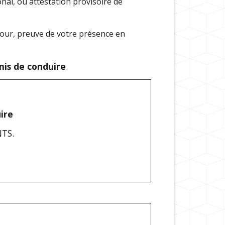
onal, ou attestation provisoire de
séjour, preuve de votre présence en
is de conduire
.
ire
NTS.