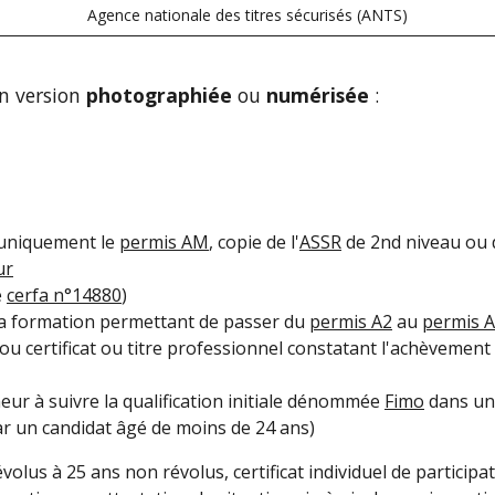
Agence nationale des titres sécurisés (ANTS)
n version
photographiée
ou
numérisée
:
 uniquement le
permis AM
, copie de l'
ASSR
de 2
nd
niveau ou d
ur
e
cerfa n°14880
)
e la formation permettant de passer du
permis A2
au
permis A
 ou certificat ou titre professionnel constatant l'achèvemen
ur à suivre la qualification initiale dénommée
Fimo
dans un 
r un candidat âgé de moins de 24 ans)
volus à 25 ans non révolus, certificat individuel de participa