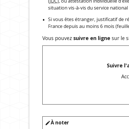
(JDC)
, ou attestation individuelle d'e
situation vis-à-vis du service national
Si vous êtes étranger, justificatif de
France depuis au moins 6 mois (feuille 
Vous pouvez
suivre en ligne
sur le s
Suivre l
Acc
À noter
edit