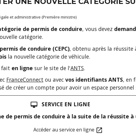
ER UNE NOUVELLE CATÉGORIE SU
légale et administrative (Première ministre)
atégorie de permis de conduire
, vous devez
demand
ouvelle catégorie.
 permis de conduire (CEPC)
, obtenu après la réussite
ois
la nouvelle catégorie de véhicule.
 fait
en ligne
sur le site de l'
ANTS
.
vec
FranceConnect
ou avec
vos identifiants ANTS
, en 
osé de créer un compte pour avoir un espace personnel s
SERVICE EN LIGNE
desktop_mac
 de permis de conduire à la suite de la réussite 
Accéder au service en ligne
open_in_new