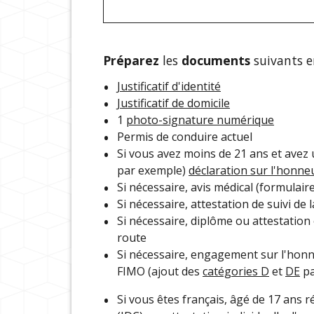
Préparez
les
documents
suivants e
Justificatif d'identité
Justificatif de domicile
1
photo-signature numérique
Permis de conduire actuel
Si vous avez moins de 21 ans et avez
par exemple)
déclaration sur l'honne
Si nécessaire, avis médical (formulair
Si nécessaire, attestation de suivi d
Si nécessaire, diplôme ou attestation
route
Si nécessaire, engagement sur l'honne
FIMO (ajout des
catégories D
et
DE
pa
Si vous êtes français, âgé de 17 ans ré