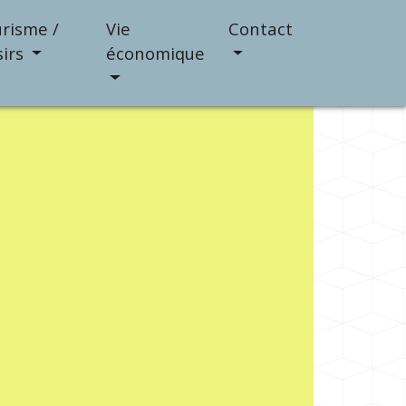
risme /
Vie
Contact
sirs
économique