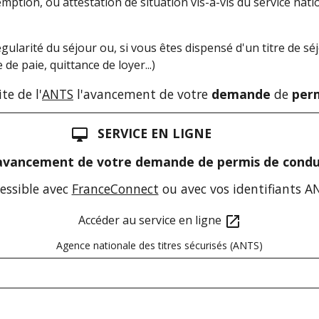
xemption, ou attestation de situation vis-à-vis du service nati
 régularité du séjour ou, si vous êtes dispensé d'un titre de 
de paie, quittance de loyer...)
ite de l'
ANTS
l'avancement de votre
demande
de
perm
SERVICE EN LIGNE
desktop_mac
'avancement de votre demande de permis de condu
essible avec
FranceConnect
ou avec vos identifiants A
Accéder au service en ligne
open_in_new
Agence nationale des titres sécurisés (ANTS)