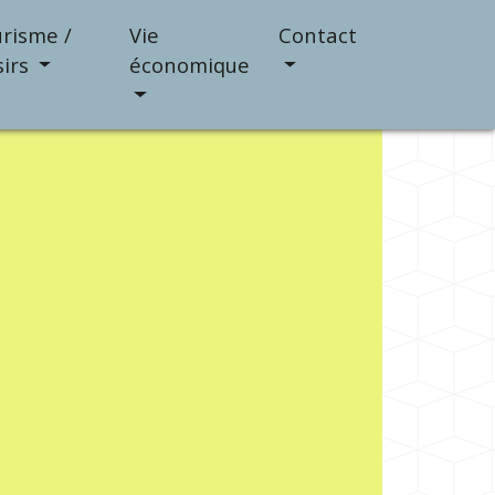
risme /
Vie
Contact
sirs
économique