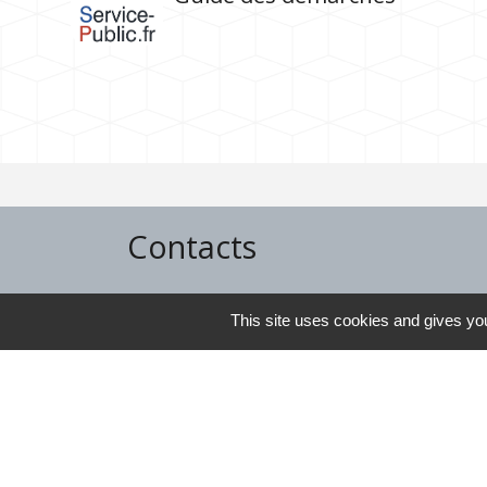
Contacts
Commune de Rubrouck
This site uses cookies and gives you
146, contour de l'Eglise
59285 Rubrouck - FRANCE
+33 3 28 43 03 83
Contact par formulaire