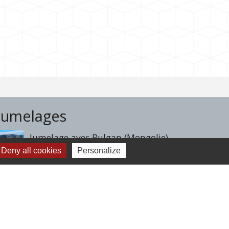
Jumelages
Jumelage avec Bulgan (Mongolie)
Deny all cookies
Personalize