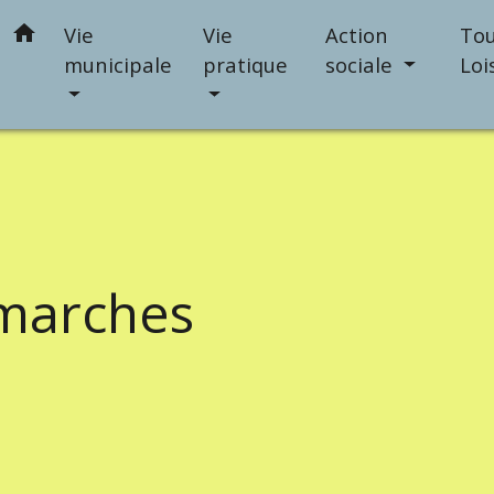
home
Vie
Vie
Action
Tou
municipale
pratique
sociale
Loi
marches