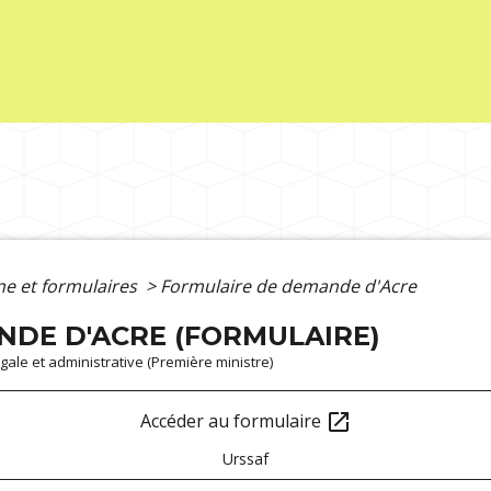
gne et formulaires
>
Formulaire de demande d'Acre
DE D'ACRE (FORMULAIRE)
légale et administrative (Première ministre)
Accéder au formulaire
open_in_new
Urssaf