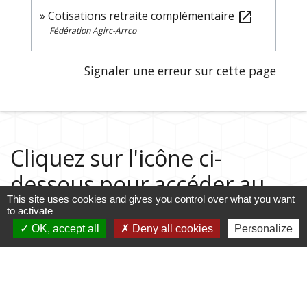
Cotisations retraite complémentaire
open_in_new
Fédération Agirc-Arrco
Signaler une erreur sur cette page
Cliquez sur l'icône ci-
dessous pour accéder au
This site uses cookies and gives you control over what you want
guide des démarches
to activate
administratives
OK, accept all
Deny all cookies
Personalize
Guide des démarches