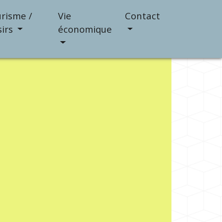
risme /
Vie
Contact
sirs
économique