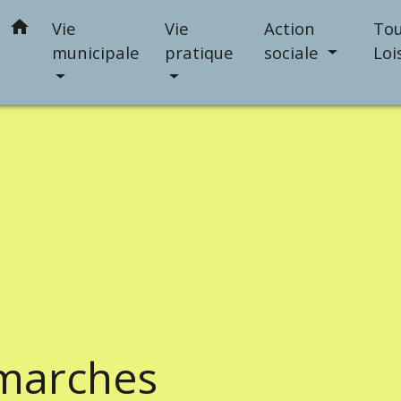
home
Vie
Vie
Action
Tou
municipale
pratique
sociale
Loi
marches