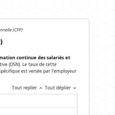
nnelle (CFP)
)
mation continue des salariés et
tive (DSN). Le taux de cette
 spécifique est versée par l'employeur
Tout replier
Tout déplier
keyboard_arrow_up
keyboard_arrow_down