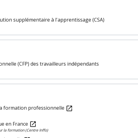
bution supplémentaire à l'apprentissage (CSA)
onnelle (CFP) des travailleurs indépendants
la formation professionnelle
open_in_new
nue en France
open_in_new
 la formation (Centre Inffo)