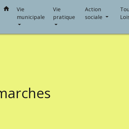
home
Vie
Vie
Action
Tou
municipale
pratique
sociale
Loi
marches