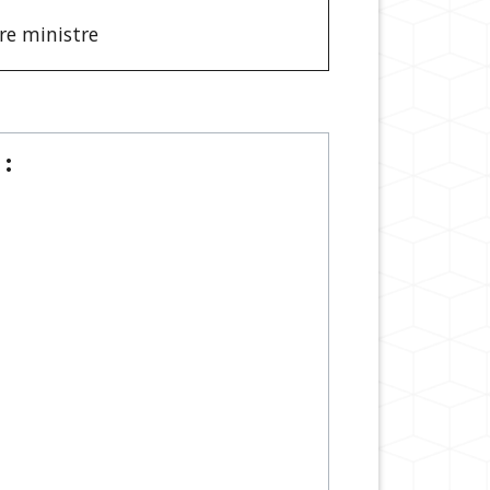
ère ministre
: