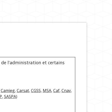
de l'administration et certains
,
Camieg
,
Carsat
,
CGSS
,
MSA
,
Caf
,
Cnav
,
P
,
SASPA
)