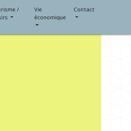
risme /
Vie
Contact
sirs
économique