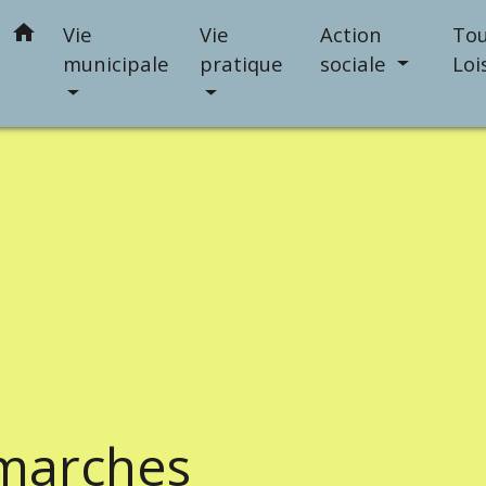
home
Vie
Vie
Action
Tou
municipale
pratique
sociale
Loi
marches