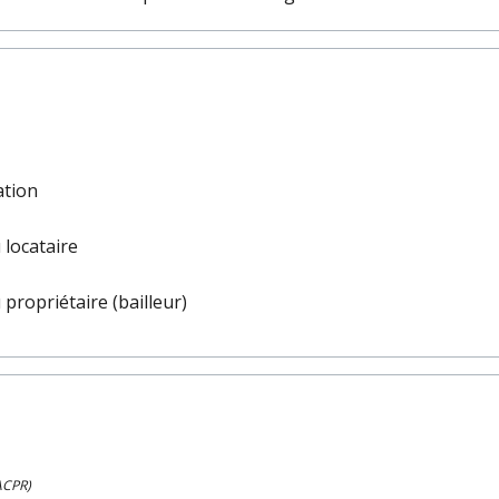
ation
 locataire
 propriétaire (bailleur)
(ACPR)