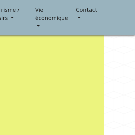
risme /
Vie
Contact
sirs
économique