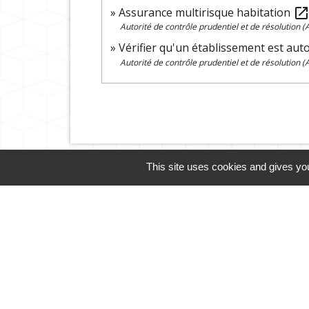
Assurance multirisque habitation
open_in_ne
Autorité de contrôle prudentiel et de résolution 
Vérifier qu'un établissement est aut
Autorité de contrôle prudentiel et de résolution 
This site uses cookies and gives you
Cliquez sur l'icône ci-des
Guide des démarches