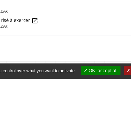
w
(ACPR)
orisé à exercer
open_in_new
(ACPR)
 control over what you want to activate
OK, accept all
sous pour accéder au guide de