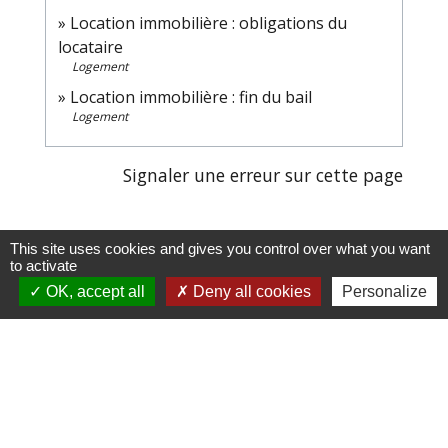
Location immobilière : obligations du
locataire
Logement
Location immobilière : fin du bail
Logement
Signaler une erreur sur cette page
This site uses cookies and gives you control over what you want
to activate
Cliquez sur l'icône ci-
OK, accept all
Deny all cookies
Personalize
dessous pour accéder au
guide des démarches
administratives