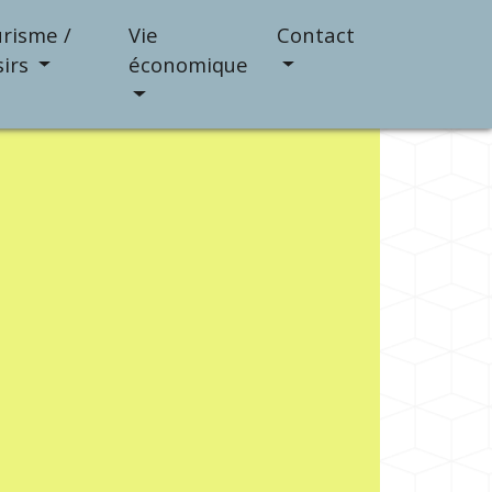
risme /
Vie
Contact
sirs
économique