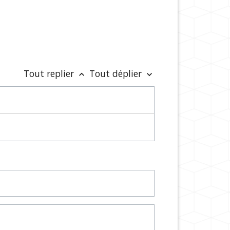
Tout replier
Tout déplier
keyboard_arrow_up
keyboard_arrow_down