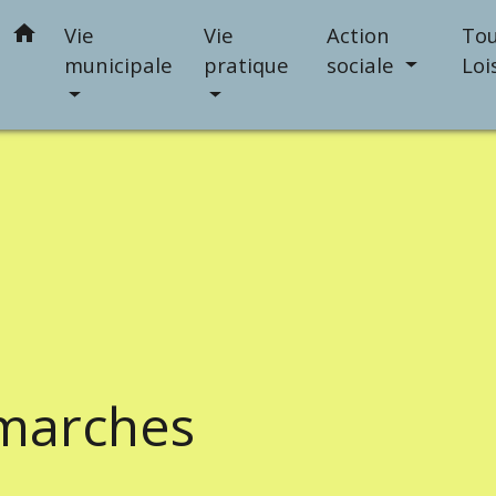
home
Vie
Vie
Action
Tou
municipale
pratique
sociale
Loi
marches