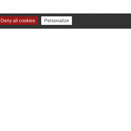
Deny all cookies
Personalize
Jumelages
Jumelage avec Bulgan (Mongolie)