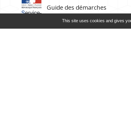
Guide des démarches
This site uses cookies and gives you
Contacts
Commune de Rubrouck
146, contour de l'Eglise
59285 Rubrouck - FRANCE
+33 3 28 43 03 83
Contact par formulaire