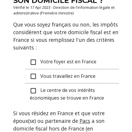
SON DOMICILE FISCAL ?
Vérifié le 17 Apr 2023 - Direction de l'information légale et
administrative (Première ministre)
Que vous soyez français ou non, les impôts
considèrent que votre domicile fiscal est en
France si vous remplissez l'un des critères
suivants :
Votre foyer est en France
check_box_outline_blank
Vous travaillez en France
check_box_outline_blank
Le centre de vos intérêts
check_box_outline_blank
économiques se trouve en France
Si vous résidez en France et que votre
époux(se) ou partenaire de
Pacs
a son
domicile fiscal hors de France (en