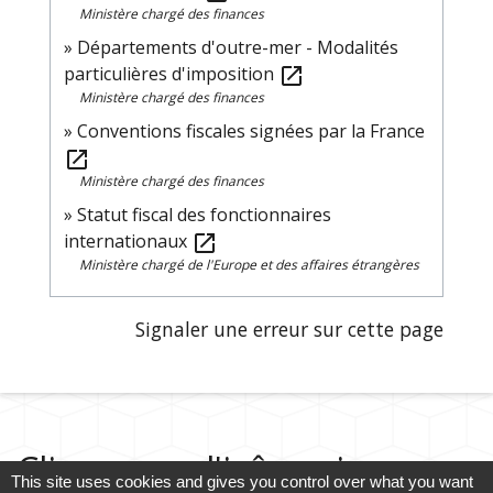
Ministère chargé des finances
Départements d'outre-mer - Modalités
particulières d'imposition
open_in_new
Ministère chargé des finances
Conventions fiscales signées par la France
open_in_new
Ministère chargé des finances
Statut fiscal des fonctionnaires
internationaux
open_in_new
Ministère chargé de l'Europe et des affaires étrangères
Signaler une erreur sur cette page
Cliquez sur l'icône ci-
This site uses cookies and gives you control over what you want