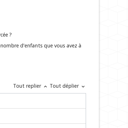
ycée ?
le nombre d'enfants que vous avez à
Tout replier
Tout déplier
keyboard_arrow_up
keyboard_arrow_down