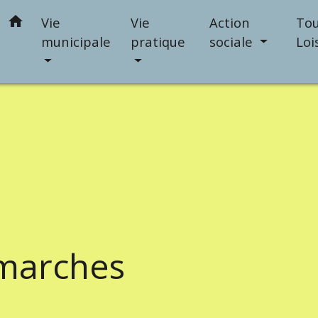
home
Vie
Vie
Action
Tou
municipale
pratique
sociale
Loi
marches