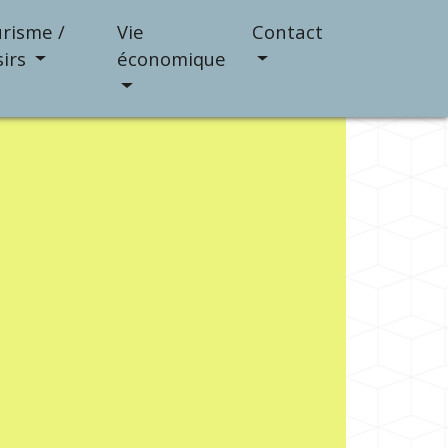
risme /
Vie
Contact
sirs
économique