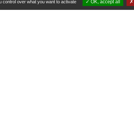
 control over what you want to activate
OK, accept all
-
-
-
ité
Accessibilité
Plan du site
Gestion des cookies