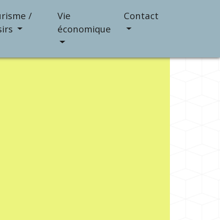
risme /
Vie
Contact
sirs
économique