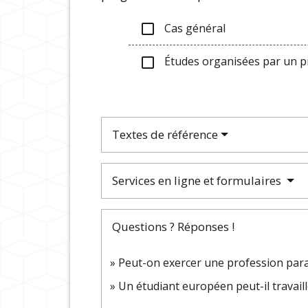
Cas général
check_box_outline_blank
Études organisées par un 
check_box_outline_blank
Textes de référence
Services en ligne et formulaires
Questions ? Réponses !
Peut-on exercer une profession para
Un étudiant européen peut-il travaill