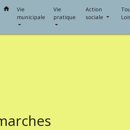
home
Vie
Vie
Action
Tou
municipale
pratique
sociale
Loi
marches