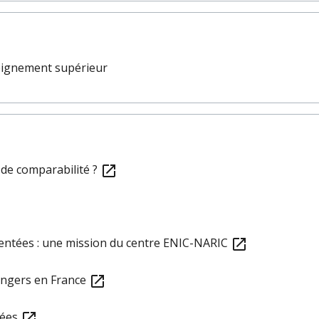
seignement supérieur
de comparabilité ?
open_in_new
mentées : une mission du centre ENIC-NARIC
open_in_new
angers en France
open_in_new
tées
open_in_new