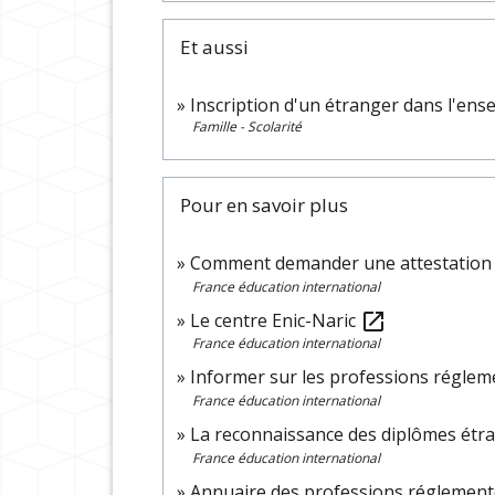
Et aussi
Inscription d'un étranger dans l'en
Famille - Scolarité
Pour en savoir plus
Comment demander une attestation 
France éducation international
Le centre Enic-Naric
open_in_new
France éducation international
Informer sur les professions régle
France éducation international
La reconnaissance des diplômes étr
France éducation international
Annuaire des professions réglemen