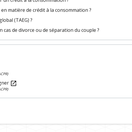
ir un crédit à la consommation ?
n en matière de crédit à la consommation ?
 global (TAEG) ?
n cas de divorce ou de séparation du couple ?
(ACPR)
igner
open_in_new
(ACPR)