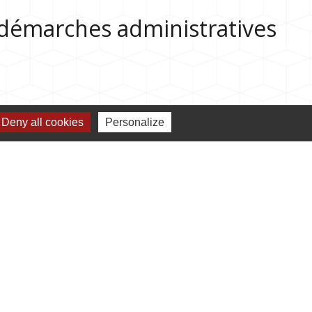
s démarches administratives
Deny all cookies
Personalize
Jumelages
Jumelage avec Bulgan (Mongolie)