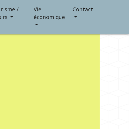
risme /
Vie
Contact
sirs
économique