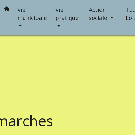
home
Vie
Vie
Action
Tou
municipale
pratique
sociale
Loi
marches