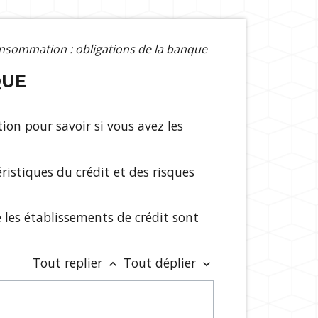
onsommation : obligations de la banque
QUE
n pour savoir si vous avez les
ristiques du crédit et des risques
e les établissements de crédit sont
Tout replier
Tout déplier
keyboard_arrow_up
keyboard_arrow_down