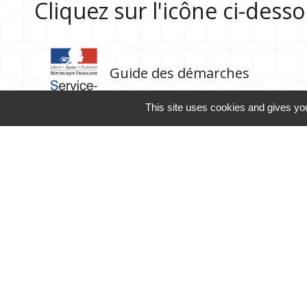
Cliquez sur l'icône ci-des
Guide des démarches
This site uses cookies and gives you
Contacts
Commune de Rubrouck
146, contour de l'Eglise
59285 Rubrouck - FRANCE