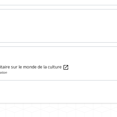
nitaire sur le monde de la culture
open_in_new
ation