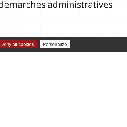
s démarches administratives
Deny all cookies
Personalize
Jumelages
Jumelage avec Bulgan (Mongolie)