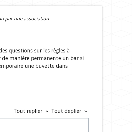
nu par une association
es questions sur les règles à
er de manière permanente un bar si
temporaire une buvette dans
Tout replier
Tout déplier
keyboard_arrow_up
keyboard_arrow_down