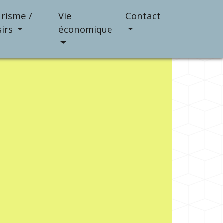
risme /
Vie
Contact
sirs
économique