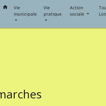
home
Vie
Vie
Action
Tou
municipale
pratique
sociale
Loi
marches