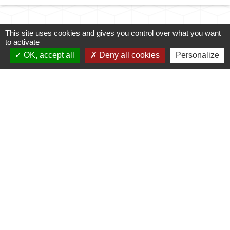
This site uses cookies and gives you control over what you want
Cliquez sur l'icône ci-
to activate
dessous pour accéder au
OK, accept all
Deny all cookies
Personalize
guide des démarches
administratives
Guide des démarches