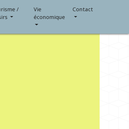
risme /
Vie
Contact
sirs
économique