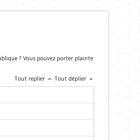
publique ? Vous pouvez porter plainte
Tout replier
Tout déplier
keyboard_arrow_up
keyboard_arrow_down