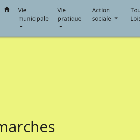
home
Vie
Vie
Action
Tou
municipale
pratique
sociale
Loi
marches