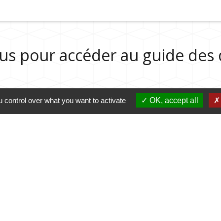
sous pour accéder au guide de
 control over what you want to activate
OK, accept all