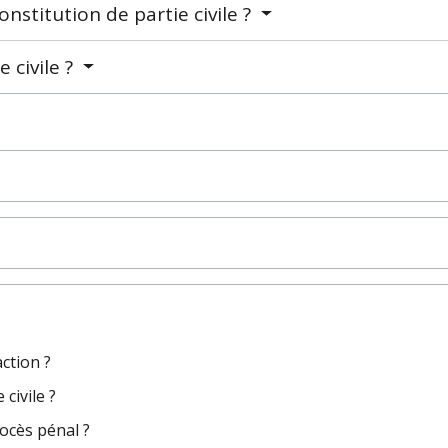
stitution de partie civile ?
e civile ?
action ?
civile ?
rocès pénal ?