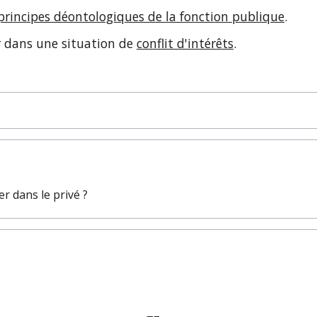
principes déontologiques de la fonction publique
.
er dans une situation de
conflit d'intérêts
.
er dans le privé ?