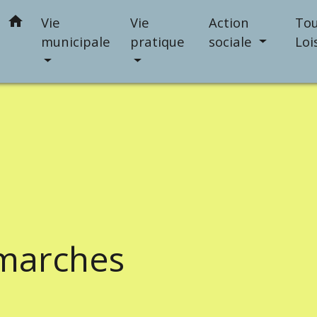
home
Vie
Vie
Action
Tou
municipale
pratique
sociale
Loi
marches