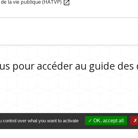
 de la vie publique (HATVP)
open_in_new
sous pour accéder au guide de
 control over what you want to activate
OK, accept all