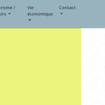
risme /
Vie
Contact
sirs
économique