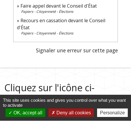
Faire appel devant le Conseil d'État
Papiers - Citoyenneté - Élections
Recours en cassation devant le Conseil
d'État
Papiers - Citoyenneté - Élections
Signaler une erreur sur cette page
Cliquez sur l'icône ci-
dessous pour accéder au
This site uses cookies and gives you control over what you want
to activate
guide des démarches
OK, accept all
Deny all cookies
Personalize
administratives