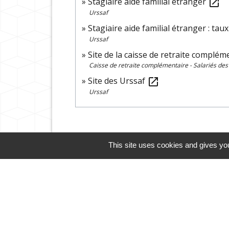
Stagiaire aide familial étranger
open_in_new
Urssaf
Stagiaire aide familial étranger : tau
Urssaf
Site de la caisse de retraite compléme
Caisse de retraite complémentaire - Salariés des
Site des Urssaf
open_in_new
Urssaf
This site uses cookies and gives you
Cliquez sur l'icône ci-des