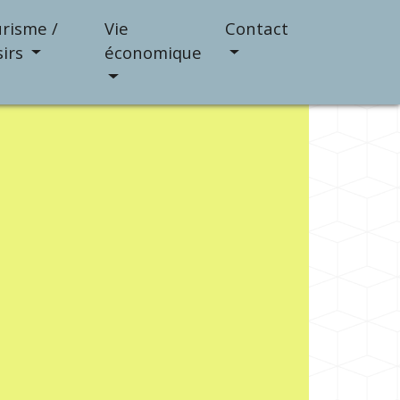
risme /
Vie
Contact
sirs
économique