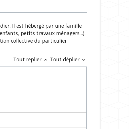
ier. Il est hébergé par une famille
enfants, petits travaux ménagers...).
tion collective du particulier
Tout replier
Tout déplier
keyboard_arrow_up
keyboard_arrow_down