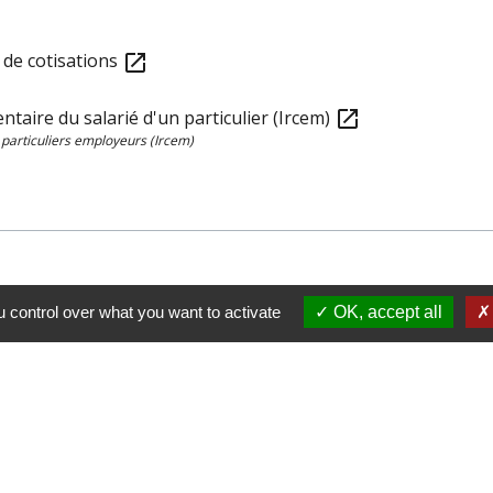
x de cotisations
open_in_new
ntaire du salarié d'un particulier (Ircem)
open_in_new
 particuliers employeurs (Ircem)
 control over what you want to activate
OK, accept all
sous pour accéder au guide de