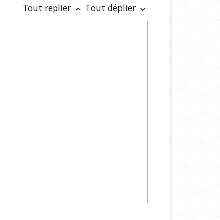
Tout replier
Tout déplier
keyboard_arrow_up
keyboard_arrow_down