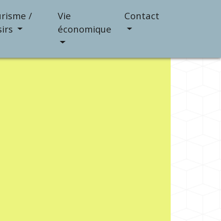
risme /
Vie
Contact
sirs
économique