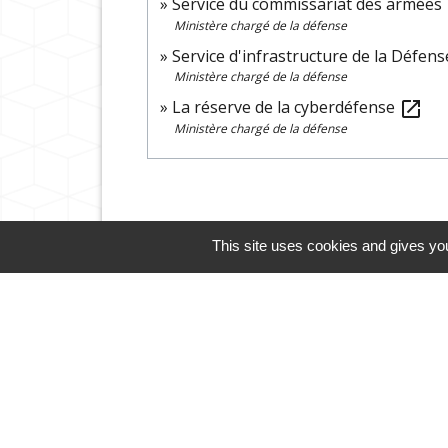
Service du commissariat des armées
Ministère chargé de la défense
Service d'infrastructure de la Défens
Ministère chargé de la défense
La réserve de la cyberdéfense
open_in_new
Ministère chargé de la défense
This site uses cookies and gives you
Cliquez sur l'icône ci-des
Guide des démarches