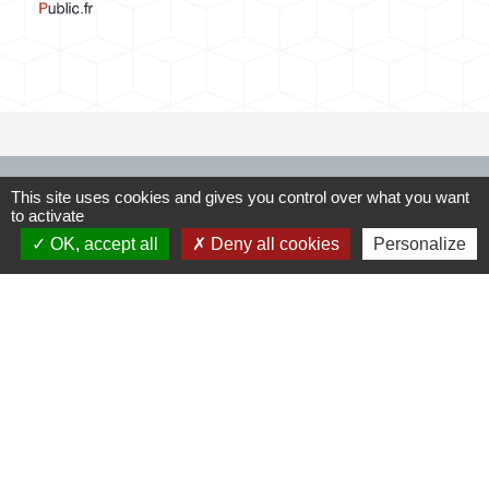
Contacts
This site uses cookies and gives you control over what you want
to activate
OK, accept all
Deny all cookies
Personalize
Commune de Rubrouck
146, contour de l'Eglise
59285 Rubrouck - FRANCE
+33 3 28 43 03 83
Contact par formulaire
Jumelages