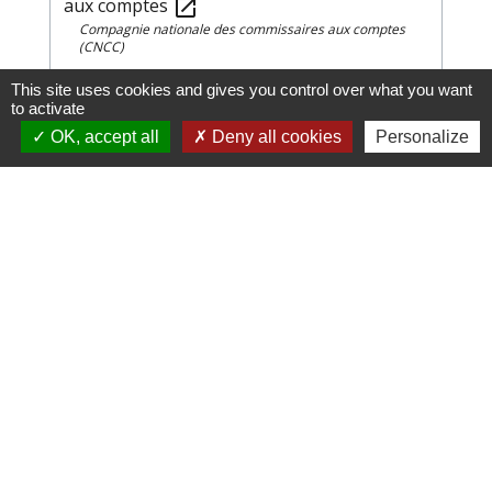
aux comptes
open_in_new
Compagnie nationale des commissaires aux comptes
(CNCC)
This site uses cookies and gives you control over what you want
Signaler une erreur sur cette page
to activate
OK, accept all
Deny all cookies
Personalize
Cliquez sur l'icône ci-
dessous pour accéder au
guide des démarches
administratives
Guide des démarches